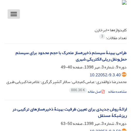
Toggle
vigation
کلیدواژه‌ها =
ابرخازن
3
تعداد مقالات:
طراحی بهینۀ سیستم ذخیره‌ساز متحرک با حجم محدود برای سیستم
حمل‌ونقل ریلی الکتریکی شهری
دوره 9، شماره 3، مهر 1398، صفحه
40-49
10.22052/9.3.40
محمدرضا ذوالقدری؛ عباس کمیجانی؛ سالار آتشپر گرگری؛ غلامرضا کبریایی طبری
886.36 K
مشاهده مقاله
اصل مقاله
ارائۀ روش جدیدی برای تعیین ظرفیت بهینۀ ذخیره‌ساز‌های ترکیبی در
ریزشبکۀ مستقل
دوره 9، شماره 3، مهر 1398، صفحه
50-63