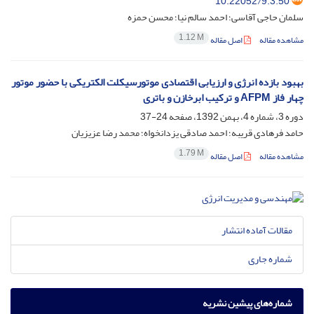
10.22052/9.3.50
سلمان حاجی آقاسی؛ احمد سالم نیا؛ محسن حمزه
1.12 M
مشاهده مقاله
اصل مقاله
بهبود بازده انرژی و ارزیابی اقتصادی موتورسیکلت الکتریکی با حضور موتور
چهار فاز AFPM و ترکیب ابرخازن و باتری
دوره 3، شماره 4، بهمن 1392، صفحه
24-37
حامد فرهادی قریبه؛ احمد صادقی یزدانخواه؛ محمد رضا عزیزیان
1.79 M
مشاهده مقاله
اصل مقاله
مقالات آماده انتشار
شماره جاری
شماره‌های پیشین نشریه