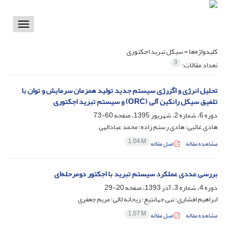
Toggle
vigation
کلیدواژه‌ها =
سیکل تبرید اجکتوری
3
تعداد مقالات:
تحلیل انرژی و اگزرژی سیستم جدید تولید همزمان سرمایش و توان با
تلفیق سیکل رانکین آلی (ORC) و سیستم تبرید اجکتوری
دوره 6، شماره 2، شهریور 1395، صفحه
60-73
هادی غائبی؛ هادی رستم زاده؛ محمد عبادالهی
1.04 M
مشاهده مقاله
اصل مقاله
بررسی عددی عملکرد سیستم تبرید با اجکتور دومرحله‌ای
دوره 4، شماره 3، آذر 1393، صفحه
20-29
ابراهیم افشاری؛ نبی جهانتیغ؛ ریحانه لالی؛ مریم جعفری
1.07 M
مشاهده مقاله
اصل مقاله