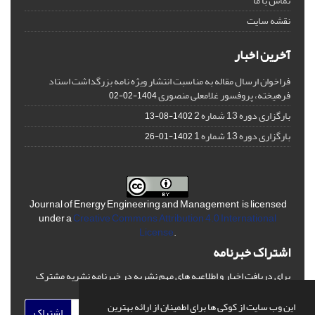
تماس با ما
نقشه سایت
آخرین اخبار
فراخوان ارسال مقاله به مناسبت انتشار ویژه نامه بزرگداشت استاد
فرهیخته، پروفسور غلامعلی منصوری
1404-02-02
بارگزاری دوره 13 شماره 2
1402-08-13
بارگزاری دوره 13 شماره 1
1402-01-26
Journal of Energy Engineering and Management is licensed
under a
Creative Commons Attribution 4.0 International
License
.
اشتراک خبرنامه
برای دریافت اخبار و اطلاعیه های مهم نشریه در خبرنامه نشریه مشترک
شوید.
این وب سایت از کوکی ها برای اطمینان از ارائه بهترین
اشتراک