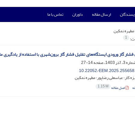
ویسندگان
ارسال مقاله
داوران
تماس با ما
مطهره نمکین
1
ات:
فشار گاز ورودی ایستگاه‌های تقلیل فشار گاز برون‌شهری با استفاده از یادگیری 
14-27
10.22052/EEM.2025.255658
 کار؛ عباسعلی رضاپور؛ مطهره نمکین
1.15 M
ه
اصل مقاله