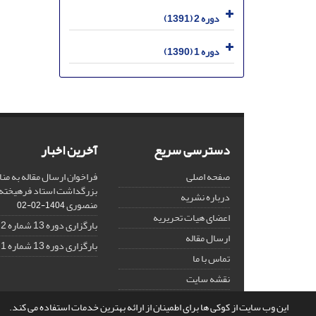
دوره 2 (1391)
دوره 1 (1390)
دسترسی سریع
آخرین اخبار
صفحه اصلی
فراخوان ارسال مقاله به منا
بزرگداشت استاد فرهیخته،
درباره نشریه
منصوری
1404-02-02
اعضای هیات تحریریه
بارگزاری دوره 13 شماره 2
ارسال مقاله
بارگزاری دوره 13 شماره 1
تماس با ما
نقشه سایت
این وب سایت از کوکی ها برای اطمینان از ارائه بهترین خدمات استفاده می کند.
© سامانه مدیریت نشریات علمی.
قدرت گرفته از
سیناوب