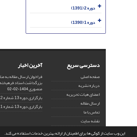
دوره 2 (1391)
دوره 1 (1390)
دسترسی سریع
آخرین اخبار
صفحه اصلی
فراخوان ارسال مقاله به منا
بزرگداشت استاد فرهیخته،
درباره نشریه
منصوری
1404-02-02
اعضای هیات تحریریه
بارگزاری دوره 13 شماره 2
ارسال مقاله
بارگزاری دوره 13 شماره 1
تماس با ما
نقشه سایت
این وب سایت از کوکی ها برای اطمینان از ارائه بهترین خدمات استفاده می کند.
© سامانه مدیریت نشریات علمی.
قدرت گرفته از
سیناوب