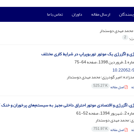
ویسندگان
ارسال مقاله
داوران
تماس با ما
محمد مهدی دوستدار
2
ات:
ژی و اگزرژی یک موتور توربوپراپ در شرایط کاری مختلف
64-75
10.22052/9
دزاده؛ امیر گودرزی؛ محمد مهدی دوستدار
525.27 K
ه
اصل مقاله
ژی، اگزرژی و اقتصادی موتور احتراق داخلی مجهز به سیستم‌های پرخوران و خنک 
52-61
زی؛ محمد مهدی دوستدار
751.97 K
ه
اصل مقاله