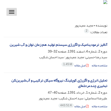
Toggle
vigation
نویسنده =
مجید عمیدپور
2
تعداد مقالات:
آنالیز ترمودینامیک و اگزرژی سیستم تولید هم زمان توان و آب شیرین
دوره 2، شماره 4، اسفند 1391، صفحه
32-39
سید رضا حسینی؛ مجید عمیدپور؛ سید احسان شکیب
1.45 M
مشاهده مقاله
اصل مقاله
تحلیل انرژی و اگزرژی کوپلینگ نیروگاه سیکل ترکیبی و آب‌شیرین‌کن
تبخیری چندمرحله‌ای
دوره 2، شماره 1، خرداد 1391، صفحه
40-47
علیرضا اسماعیلی؛ سید احسان شکیب؛ مجید عمیدپور
443.51 K
مشاهده مقاله
اصل مقاله